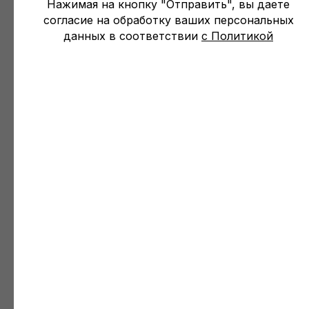
Нажимая на кнопку "Отправить", вы даете
согласие на обработку ваших персональных
данных в соответствии
с Политикой
Как заказать консультацию
Напишите на email
astrolog-
shi@yandex.com
или заполните
форму ниже